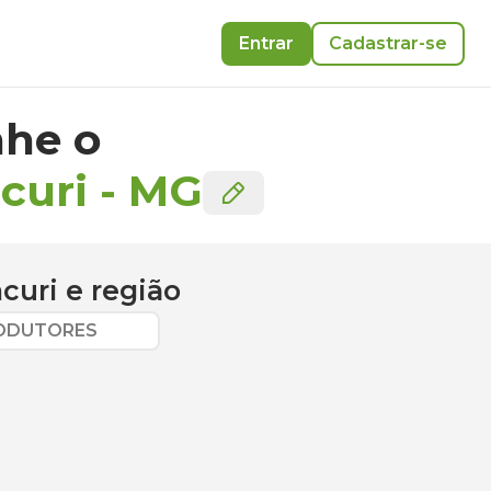
Entrar
Cadastrar-se
he o
curi
-
MG
acuri
e região
RODUTORES