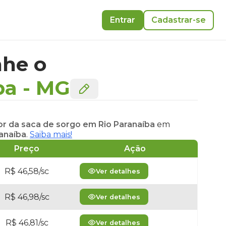
Entrar
Cadastrar-se
he o
ba
-
MG
or da saca de sorgo em Rio Paranaíba
em
anaíba
.
Saiba mais!
Preço
Ação
R$ 46,58/sc
Ver detalhes
R$ 46,98/sc
Ver detalhes
R$ 46,81/sc
Ver detalhes