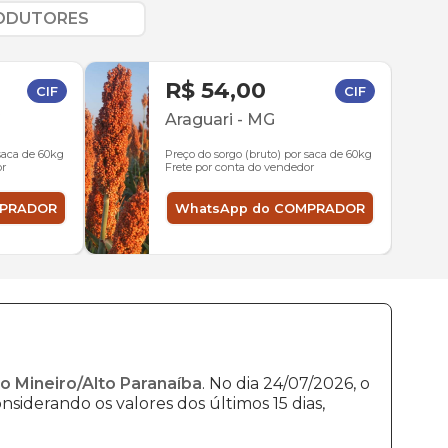
RODUTORES
R$ 54,00
CIF
CIF
G
Araguari
-
MG
 saca de 60kg
Preço do sorgo (bruto) por saca de 60kg
or
Frete por conta do vendedor
MPRADOR
WhatsApp do COMPRADOR
o Mineiro/Alto Paranaíba
. No dia 24/07/2026, o
nsiderando os valores dos últimos 15 dias,