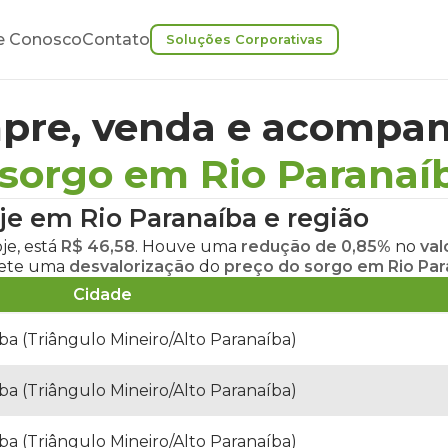
e Conosco
Contato
Soluções Corporativas
pre, venda e acompan
 sorgo em Rio Paranaí
je em Rio Paranaíba
e região
je
, está
R$ 46,58
. Houve uma
redução de 0,85%
no
val
flete uma
desvalorização
do
preço do sorgo em Rio Par
Cidade
ba (Triângulo Mineiro/Alto Paranaíba)
ba (Triângulo Mineiro/Alto Paranaíba)
ba (Triângulo Mineiro/Alto Paranaíba)