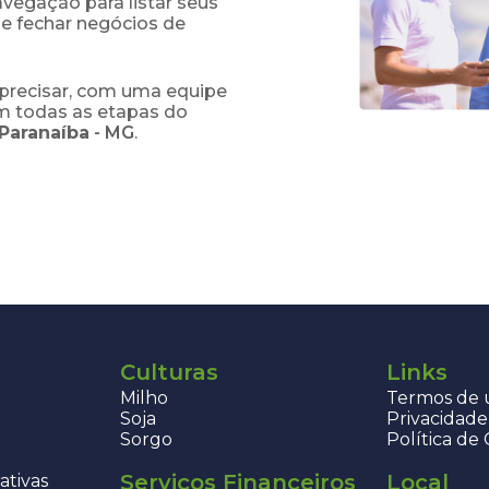
navegação para listar seus
 e fechar negócios de
precisar, com uma equipe
em todas as etapas do
 Paranaíba
-
MG
.
Culturas
Links
Milho
Termos de u
Soja
Privacidade
Sorgo
Política de
Serviços Financeiros
Local
ativas