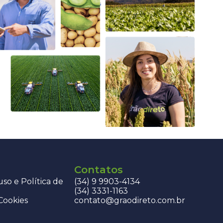
Contatos
so e Política de
(34) 9 9903-4134
(34) 3331-1163
 Cookies
contato@graodireto.com.br