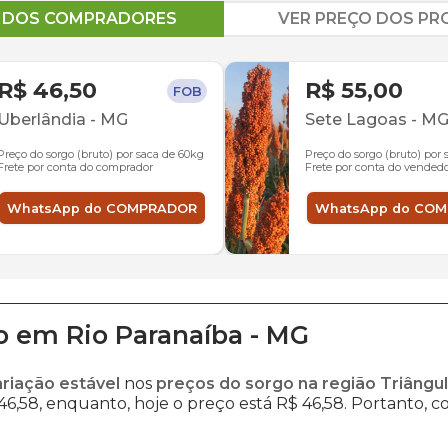
O DOS COMPRADORES
VER PREÇO DOS P
R$ 46,50
R$ 55,00
FOB
Uberlândia
-
MG
Sete Lagoas
-
M
Preço do sorgo (bruto) por saca de 60kg
Preço do sorgo (bruto) por
Frete por conta do comprador
Frete por conta do vended
WhatsApp do COMPRADOR
WhatsApp do CO
o
em
Rio Paranaíba
-
MG
ariação estável
nos
preços do sorgo na região Triângul
6,58, enquanto, hoje o preço está R$ 46,58. Portanto, co