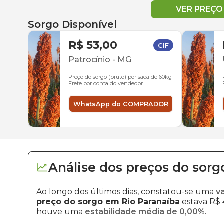
VER PREÇ
Sorgo Disponível
R$ 53,00
CIF
Patrocínio
-
MG
Preço do sorgo (bruto) por saca de 60kg
Frete por conta do vendedor
WhatsApp do COMPRADOR
Análise dos
preços
do sorg
Ao longo dos últimos dias, constatou-se uma
v
preço do sorgo em Rio Paranaíba
estava R$ 4
houve uma
estabilidade média de 0,00%.