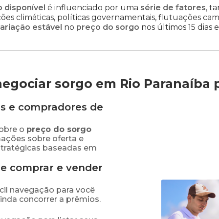
 disponível
é influenciado por uma
série de fatores
, t
es climáticas, políticas governamentais, flutuações cambi
ariação estável
no
preço do sorgo
nos últimos 15 dias
egociar sorgo em Rio Paranaíba
s e compradores de
obre o
preço
do sorgo
mações sobre oferta e
stratégicas baseadas em
de comprar e vender
fácil navegação para você
ainda concorrer a prêmios.