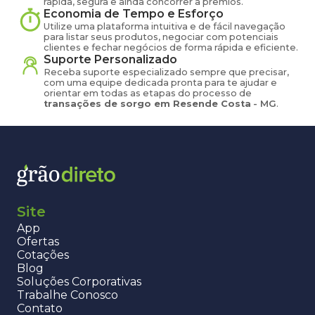
rápida, segura e ainda concorrer a prêmios.
Economia de Tempo e Esforço
Utilize uma plataforma intuitiva e de fácil navegação
para listar seus produtos, negociar com potenciais
clientes e fechar negócios de forma rápida e eficiente.
Suporte Personalizado
Receba suporte especializado sempre que precisar,
com uma equipe dedicada pronta para te ajudar e
orientar em todas as etapas do processo de
transações de
sorgo
em
Resende Costa
-
MG
.
Site
App
Ofertas
Cotações
Blog
Soluções Corporativas
Trabalhe Conosco
Contato