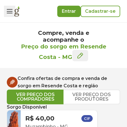
Entrar
Cadastrar-se
Compre, venda e
acompanhe o
Preço do sorgo em Resende
Costa
-
MG
Confira ofertas de compra e venda de
sorgo
em
Resende Costa
e região
VER PREÇO DOS
VER PREÇO DOS
COMPRADORES
PRODUTORES
Sorgo Disponível
R$ 40,00
CIF
Muzambinho
-
MG