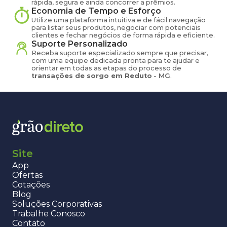
rápida, segura e ainda concorrer a prêmios.
Economia de Tempo e Esforço
Utilize uma plataforma intuitiva e de fácil navegação
para listar seus produtos, negociar com potenciais
clientes e fechar negócios de forma rápida e eficiente.
Suporte Personalizado
Receba suporte especializado sempre que precisar,
com uma equipe dedicada pronta para te ajudar e
orientar em todas as etapas do processo de
transações de
sorgo
em
Reduto
-
MG
.
Site
App
Ofertas
Cotações
Blog
Soluções Corporativas
Trabalhe Conosco
Contato