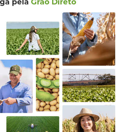
nga
pela
Grão Direto