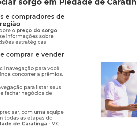
ciar sorgo em Piedade de Carati
s e compradores de
região
obre o
preço
do sorgo
sse informações sobre
isões estratégicas
de comprar e vender
fácil navegação para você
ainda concorrer a prêmios.
navegação para listar seus
 e fechar negócios de
precisar, com uma equipe
em todas as etapas do
dade de Caratinga
-
MG
.