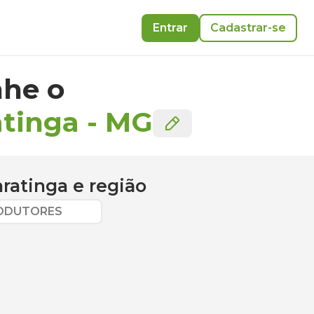
Entrar
Cadastrar-se
he o
atinga
-
MG
ratinga
e região
RODUTORES