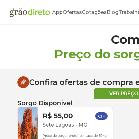
App
Ofertas
Cotações
Blog
Trabalh
Com
Preço do sor
Confira ofertas de compra
VER PREÇ
Sorgo Disponível
R$ 55,00
CIF
Sete Lagoas
-
MG
Preço do sorgo (bruto) por saca de 60kg