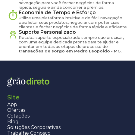
navegação para você fechar negócios de forma
rápida, segura e ainda concorrer a prêmios.
Economia de Tempo e Esforço
Utilize uma plataforma intuitiva e de fácil navegação
para listar seus produtos, negociar com potenciais
clientes e fechar negócios de forma rápida e eficiente.
Suporte Personalizado
Receba suporte especializado sempre que precisar,
com uma equipe dedicada pronta para te ajudar e
orientar em todas as etapas do processo de
transações de
sorgo
em
Pedro Leopoldo
-
MG
.
Site
App
Ofertas
Cotações
Blog
Soluções Corporativas
Trabalhe Conosco