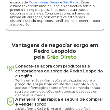
estados de
Goiás
,
Minas Gerais
e
São Paulo
. Esses
estados exercem uma influência significativa sobre o
preço do sorgo
, e possuímos dados atualizados
disponíveis para eles. Continue acompanhando as
últimas atualizações, pois em breve estaremos
disponibilizando os preços e análises mais recentes para
a sua região.
Vantagens de negociar sorgo em
Pedro Leopoldo
pela
Grão Direto
Conecte-se agora com produtores e
compradores de
sorgo
de
Pedro Leopoldo
e região
Tenha em mãos informações atualizadas sobre o
preço
do sorgo
hoje em
Pedro Leopoldo
-
MG
,
acesse informações sobre oferta e demanda na sua
região e tome decisões estratégicas baseadas em
dados atualizados.
A maneira mais rápida e segura de comprar
e vender
sorgo
A plataforma
Grão Direto
é intuitiva e de fácil