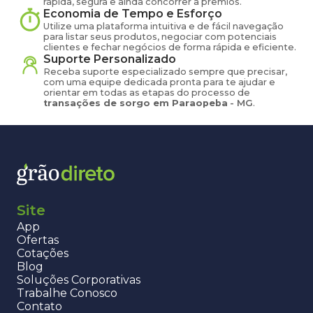
rápida, segura e ainda concorrer a prêmios.
Economia de Tempo e Esforço
Utilize uma plataforma intuitiva e de fácil navegação
para listar seus produtos, negociar com potenciais
clientes e fechar negócios de forma rápida e eficiente.
Suporte Personalizado
Receba suporte especializado sempre que precisar,
com uma equipe dedicada pronta para te ajudar e
orientar em todas as etapas do processo de
transações de
sorgo
em
Paraopeba
-
MG
.
Site
App
Ofertas
Cotações
Blog
Soluções Corporativas
Trabalhe Conosco
Contato