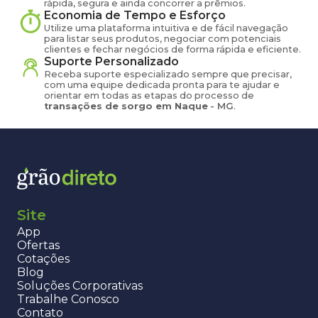
rápida, segura e ainda concorrer a prêmios.
Economia de Tempo e Esforço
Utilize uma plataforma intuitiva e de fácil navegação
para listar seus produtos, negociar com potenciais
clientes e fechar negócios de forma rápida e eficiente.
Suporte Personalizado
Receba suporte especializado sempre que precisar,
com uma equipe dedicada pronta para te ajudar e
orientar em todas as etapas do processo de
transações de
sorgo
em
Naque
-
MG
.
Site
App
Ofertas
Cotações
Blog
Soluções Corporativas
Trabalhe Conosco
Contato