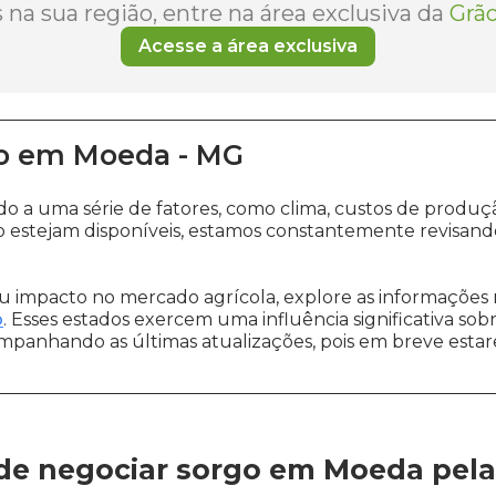
na sua região, entre na área exclusiva da
Grão
Acesse a área exclusiva
o
em
Moeda
-
MG
ido a uma série de fatores, como clima, custos de pro
 estejam disponíveis, estamos constantemente revisand
 impacto no mercado agrícola, explore as informações 
o
. Esses estados exercem uma influência significativa sob
ompanhando as últimas atualizações, pois em breve estare
de negociar sorgo em Moeda
pel