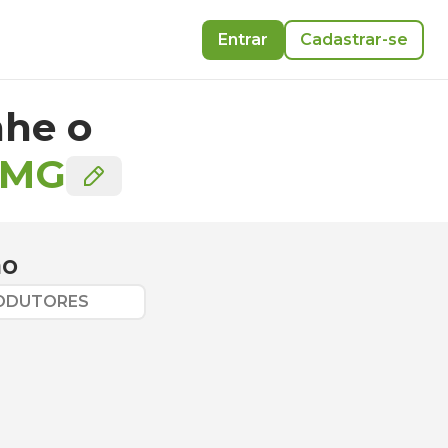
Entrar
Cadastrar-se
he o
MG
ão
RODUTORES