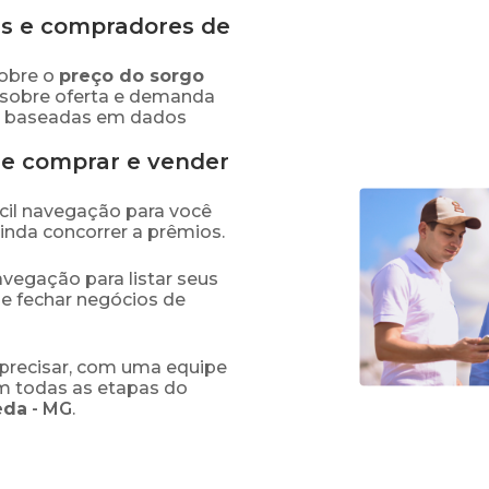
s e compradores de
obre o
preço
do sorgo
 sobre oferta e demanda
as baseadas em dados
de comprar e vender
fácil navegação para você
ainda concorrer a prêmios.
navegação para listar seus
 e fechar negócios de
precisar, com uma equipe
em todas as etapas do
eda
-
MG
.