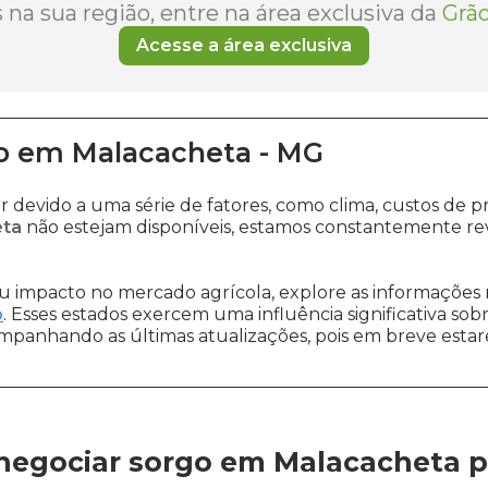
na sua região, entre na área exclusiva da
Grão
Acesse a área exclusiva
o
em
Malacacheta
-
MG
r devido a uma série de fatores, como clima, custos d
eta
não estejam disponíveis, estamos constantemente re
 impacto no mercado agrícola, explore as informações 
o
. Esses estados exercem uma influência significativa sob
ompanhando as últimas atualizações, pois em breve estare
negociar sorgo em Malacacheta
p