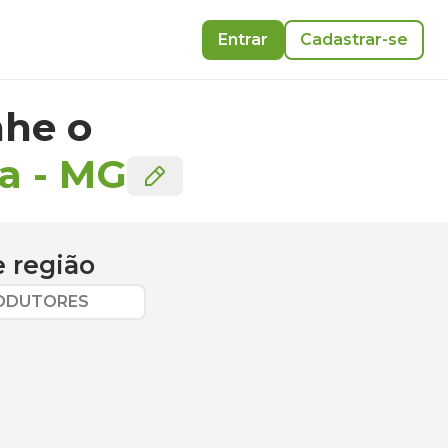
Entrar
Cadastrar-se
he o
a
-
MG
 região
RODUTORES