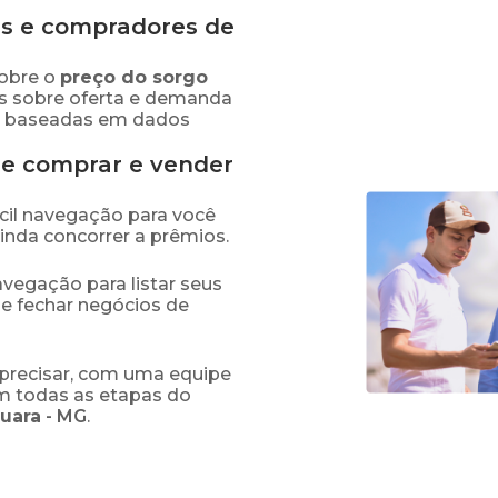
s e compradores de
obre o
preço
do sorgo
es sobre oferta e demanda
as baseadas em dados
de comprar e vender
fácil navegação para você
ainda concorrer a prêmios.
navegação para listar seus
 e fechar negócios de
precisar, com uma equipe
em todas as etapas do
guara
-
MG
.