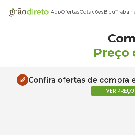
App
Ofertas
Cotações
Blog
Trabalh
Com
Preço 
Confira ofertas de compra
VER PREÇ