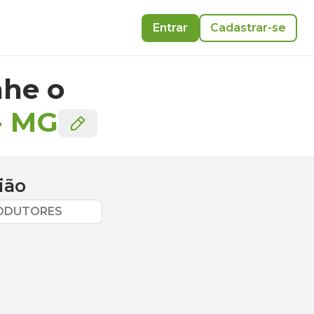
Entrar
Cadastrar-se
he o
-
MG
ião
RODUTORES