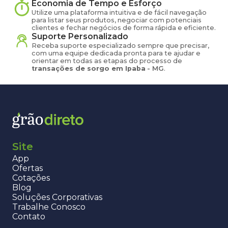
Economia de Tempo e Esforço
Utilize uma plataforma intuitiva e de fácil navegação
para listar seus produtos, negociar com potenciais
clientes e fechar negócios de forma rápida e eficiente.
Suporte Personalizado
Receba suporte especializado sempre que precisar,
com uma equipe dedicada pronta para te ajudar e
orientar em todas as etapas do processo de
transações de
sorgo
em
Ipaba
-
MG
.
Site
App
Ofertas
Cotações
Blog
Soluções Corporativas
Trabalhe Conosco
Contato