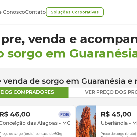
e Conosco
Contato
Soluções Corporativas
pre, venda e acompan
o sorgo em Guaranési
 e venda de
sorgo
em
Guaranésia
e 
O DOS COMPRADORES
VER PREÇO DOS P
R$ 46,00
R$ 45,00
FOB
Conceição das Alagoas
-
MG
Uberlândia
-
M
Preço do sorgo (bruto) por saca de 60kg
Preço do sorgo (bruto)