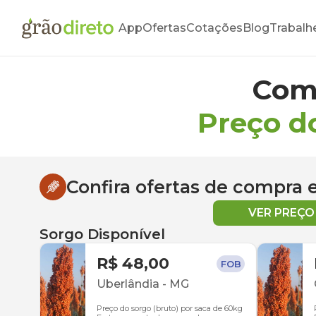
App
Ofertas
Cotações
Blog
Trabalh
Com
Preço d
Confira ofertas de compra
VER PREÇ
Sorgo Disponível
R$ 48,00
FOB
Uberlândia
-
MG
Preço do sorgo (bruto) por saca de 60kg