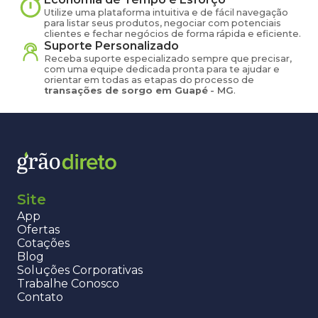
Utilize uma plataforma intuitiva e de fácil navegação
para listar seus produtos, negociar com potenciais
clientes e fechar negócios de forma rápida e eficiente.
Suporte Personalizado
Receba suporte especializado sempre que precisar,
com uma equipe dedicada pronta para te ajudar e
orientar em todas as etapas do processo de
transações de
sorgo
em
Guapé
-
MG
.
Site
App
Ofertas
Cotações
Blog
Soluções Corporativas
Trabalhe Conosco
Contato