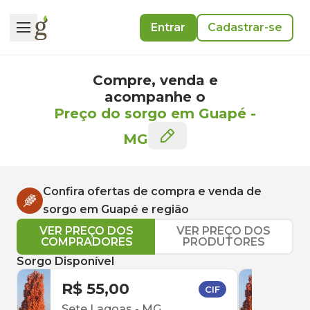
Entrar
Cadastrar-se
Compre, venda e
acompanhe o
Preço do sorgo em Guapé
-
MG
Confira ofertas de compra e venda de
sorgo
em
Guapé
e região
VER PREÇO DOS
VER PREÇO DOS
COMPRADORES
PRODUTORES
Sorgo Disponível
R$ 55,00
R$ 
CIF
Sete Lagoas
-
MG
Patr