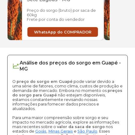
Preço do sorgo (bruto) por saca de
Preço
60kg
60kg
Frete por conta do vendedor
Frete
WhatsApp do COMPRADOR
W
Análise dos
preços
do sorgo
em
Guapé
-
MG
O
preço do sorgo em Guapé
pode variar devido a
uma série de fatores, como clima, custos de produção e
demanda de mercado. Embora no momento os
preços
do sorgo para Guapé
não estejam disponíveis,
estamos constantemente revisando nossas
informações para fornecer dados precisos e
atualizados.
Para uma maior compreensão sobre sorgo e seu
impacto no mercado agrícola, explore as informações
mais recentes sobre o
valor da saca de sorgo
nos
estados de
Goiás
,
Minas Gerais
e
São Paulo
. Esses