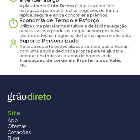
e vender
sorgo
A plataforma
Grão Direto
é intuitiva e de fácil
navegação para você fechar negócios de forma
rápida, segura e ainda concorrer a prêmios.
Economia de Tempo e Esforço
Utilize uma plataforma intuitiva e de fácil navegação
para listar seus produtos, negociar com potenciais
clientes e fechar negócios de forma rápida e eficiente.
Suporte Personalizado
Receba suporte especializado sempre que precisar,
com uma equipe dedicada pronta para te ajudar e
orientar em todas as etapas do processo de
transações de
sorgo
em
Fronteira dos Vales
-
MG
.
Site
App
Ofertas
Cotações
Blog