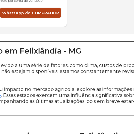
Frete por conta do vendedor
WhatsApp do COMPRADOR
o
em
Felixlândia
-
MG
devido a uma série de fatores, como clima, custos de 
não estejam disponíveis, estamos constantemente revis
 impacto no mercado agrícola, explore as informações 
o
. Esses estados exercem uma influência significativa sob
ompanhando as últimas atualizações, pois em breve estare