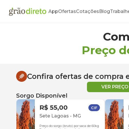
App
Ofertas
Cotações
Blog
Trabalh
Com
Preço d
Confira ofertas de compra
VER PREÇ
Sorgo Disponível
R$ 55,00
CIF
Sete Lagoas
-
MG
Preço do sorgo (bruto) por saca de 60kg