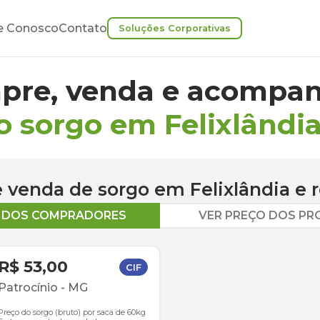
e Conosco
Contato
Soluções Corporativas
pre, venda e acompan
o sorgo em Felixlândi
 e venda de
sorgo
em
Felixlândia
e r
O DOS COMPRADORES
VER PREÇO DOS P
R$ 53,00
CIF
Patrocínio
-
MG
Preço do sorgo (bruto) por saca de 60kg