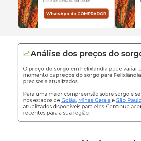
Frete por conta do vendedor
WhatsApp do COMPRADOR
Análise dos
preços
do sorg
O
preço do sorgo em Felixlândia
pode variar 
momento os
preços do sorgo para Felixlândia
precisos e atualizados.
Para uma maior compreensão sobre sorgo e seu
nos estados de
Goiás
,
Minas Gerais
e
São Paul
atualizados disponíveis para eles. Continue ac
recentes para a sua região.