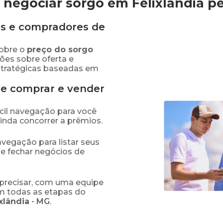
negociar sorgo em Felixlândia
p
s e compradores de
obre o
preço
do sorgo
ões sobre oferta e
stratégicas baseadas em
de comprar e vender
fácil navegação para você
ainda concorrer a prêmios.
navegação para listar seus
 e fechar negócios de
precisar, com uma equipe
em todas as etapas do
xlândia
-
MG
.