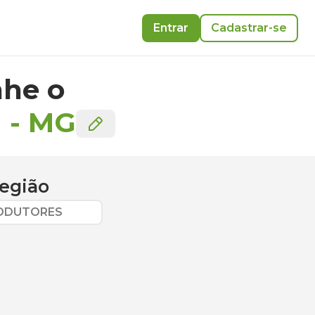
Entrar
Cadastrar-se
he o
a
-
MG
egião
RODUTORES