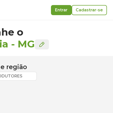
Entrar
Cadastrar-se
he o
ia
-
MG
e região
RODUTORES