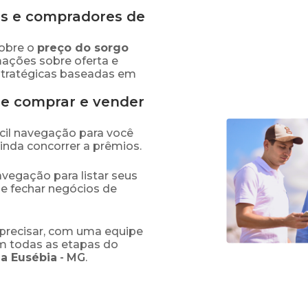
s e compradores de
obre o
preço
do sorgo
mações sobre oferta e
stratégicas baseadas em
de comprar e vender
fácil navegação para você
ainda concorrer a prêmios.
navegação para listar seus
 e fechar negócios de
precisar, com uma equipe
em todas as etapas do
a Eusébia
-
MG
.