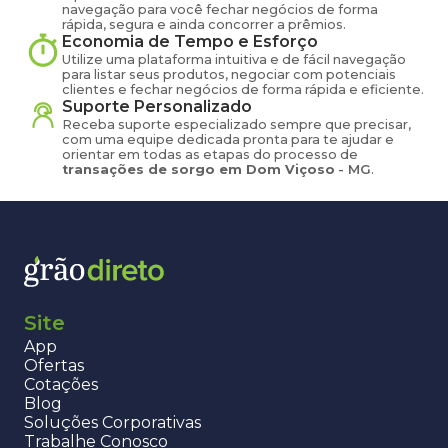
navegação para você fechar negócios de forma
rápida, segura e ainda concorrer a prêmios.
Economia de Tempo e Esforço
Utilize uma plataforma intuitiva e de fácil navegação
para listar seus produtos, negociar com potenciais
clientes e fechar negócios de forma rápida e eficiente.
Suporte Personalizado
Receba suporte especializado sempre que precisar,
com uma equipe dedicada pronta para te ajudar e
orientar em todas as etapas do processo de
transações de
sorgo
em
Dom Viçoso
-
MG
.
Site
App
Ofertas
Cotações
Blog
Soluções Corporativas
Trabalhe Conosco