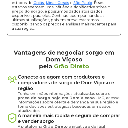
estados de
Goiás
,
Minas Gerais
e
São Paulo
. Esses
estados exercem uma influência significativa sobre o
preço do sorgo
, e possuímos dados atualizados
disponíveis para eles. Continue acompanhando as
últimas atualizações, pois em breve estaremos
disponibilizando os preços e análises mais recentes para
a sua região.
Vantagens de negociar sorgo em
Dom Viçoso
pela
Grão Direto
Conecte-se agora com produtores e
compradores de
sorgo
de
Dom Viçoso
e
região
Tenha em mãos informações atualizadas sobre o
preço
do sorgo
hoje em
Dom Viçoso
-
MG
, acesse
informações sobre oferta e demanda na sua região e
tome decisões estratégicas baseadas em dados
atualizados.
A maneira mais rápida e segura de comprar
e vender
sorgo
A plataforma
Grão Direto
é intuitiva e de fácil