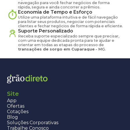
navegação para você fechar negócios de forma
rápida, segura e ainda concorrer a prêmios.
Economia de Tempo e Esforço
Utilize uma plataforma intuitiva e de fácil navegação
para listar seus produtos, negociar com potenciais
clientes e fechar negócios de forma rápida e eficiente.
Suporte Personalizado
Receba suporte especializado sempre que precisar,
com uma equipe dedicada pronta para te ajudar e
orientar em todas as etapas do processo de
transações de
sorgo
em
Cuparaque
-
MG
.
Site
App
Ofertas
Cotações
Blog
Soluções Corporativas
Trabalhe Conosco