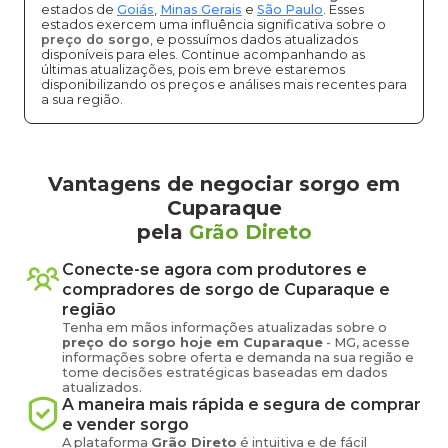
estados de
Goiás
,
Minas Gerais
e
São Paulo
. Esses
estados exercem uma influência significativa sobre o
preço do sorgo
, e possuímos dados atualizados
disponíveis para eles. Continue acompanhando as
últimas atualizações, pois em breve estaremos
disponibilizando os preços e análises mais recentes para
a sua região.
Vantagens de negociar sorgo em
Cuparaque
pela
Grão Direto
Conecte-se agora com produtores e
compradores de
sorgo
de
Cuparaque
e
região
Tenha em mãos informações atualizadas sobre o
preço
do sorgo
hoje em
Cuparaque
-
MG
, acesse
informações sobre oferta e demanda na sua região e
tome decisões estratégicas baseadas em dados
atualizados.
A maneira mais rápida e segura de comprar
e vender
sorgo
A plataforma
Grão Direto
é intuitiva e de fácil