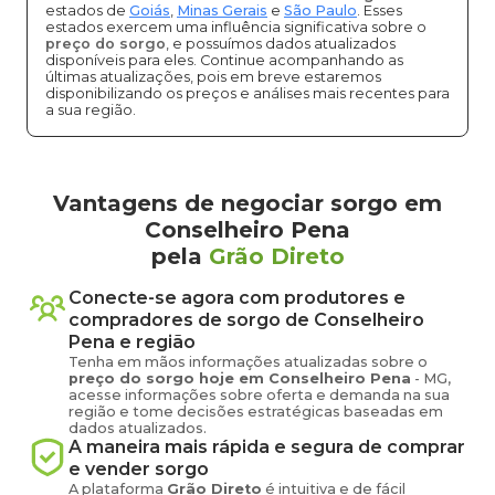
estados de
Goiás
,
Minas Gerais
e
São Paulo
. Esses
estados exercem uma influência significativa sobre o
preço do sorgo
, e possuímos dados atualizados
disponíveis para eles. Continue acompanhando as
últimas atualizações, pois em breve estaremos
disponibilizando os preços e análises mais recentes para
a sua região.
Vantagens de negociar sorgo em
Conselheiro Pena
pela
Grão Direto
Conecte-se agora com produtores e
compradores de
sorgo
de
Conselheiro
Pena
e região
Tenha em mãos informações atualizadas sobre o
preço
do sorgo
hoje em
Conselheiro Pena
-
MG
,
acesse informações sobre oferta e demanda na sua
região e tome decisões estratégicas baseadas em
dados atualizados.
A maneira mais rápida e segura de comprar
e vender
sorgo
A plataforma
Grão Direto
é intuitiva e de fácil