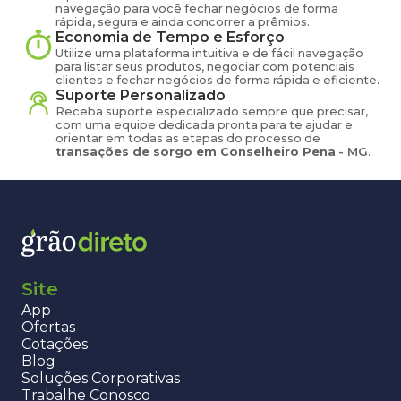
navegação para você fechar negócios de forma
rápida, segura e ainda concorrer a prêmios.
Economia de Tempo e Esforço
Utilize uma plataforma intuitiva e de fácil navegação
para listar seus produtos, negociar com potenciais
clientes e fechar negócios de forma rápida e eficiente.
Suporte Personalizado
Receba suporte especializado sempre que precisar,
com uma equipe dedicada pronta para te ajudar e
orientar em todas as etapas do processo de
transações de
sorgo
em
Conselheiro Pena
-
MG
.
Site
App
Ofertas
Cotações
Blog
Soluções Corporativas
Trabalhe Conosco