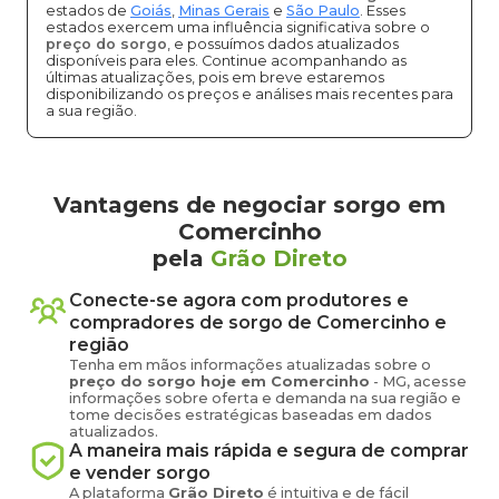
estados de
Goiás
,
Minas Gerais
e
São Paulo
. Esses
estados exercem uma influência significativa sobre o
preço do sorgo
, e possuímos dados atualizados
disponíveis para eles. Continue acompanhando as
últimas atualizações, pois em breve estaremos
disponibilizando os preços e análises mais recentes para
a sua região.
Vantagens de negociar sorgo em
Comercinho
pela
Grão Direto
Conecte-se agora com produtores e
compradores de
sorgo
de
Comercinho
e
região
Tenha em mãos informações atualizadas sobre o
preço
do sorgo
hoje em
Comercinho
-
MG
, acesse
informações sobre oferta e demanda na sua região e
tome decisões estratégicas baseadas em dados
atualizados.
A maneira mais rápida e segura de comprar
e vender
sorgo
A plataforma
Grão Direto
é intuitiva e de fácil