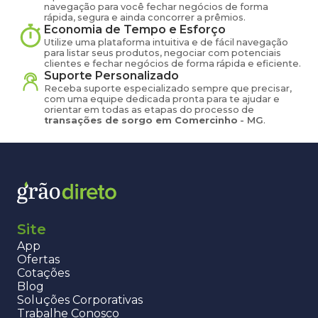
navegação para você fechar negócios de forma
rápida, segura e ainda concorrer a prêmios.
Economia de Tempo e Esforço
Utilize uma plataforma intuitiva e de fácil navegação
para listar seus produtos, negociar com potenciais
clientes e fechar negócios de forma rápida e eficiente.
Suporte Personalizado
Receba suporte especializado sempre que precisar,
com uma equipe dedicada pronta para te ajudar e
orientar em todas as etapas do processo de
transações de
sorgo
em
Comercinho
-
MG
.
Site
App
Ofertas
Cotações
Blog
Soluções Corporativas
Trabalhe Conosco