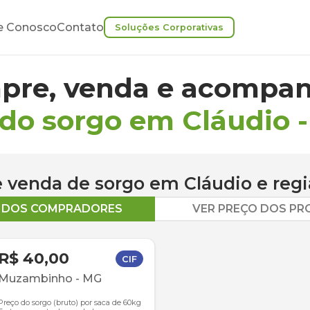
e Conosco
Contato
Soluções Corporativas
pre, venda e acompan
 do sorgo em Cláudio
 e venda de
sorgo
em
Cláudio
e regi
O DOS COMPRADORES
VER PREÇO DOS P
R$ 40,00
CIF
Muzambinho
-
MG
Preço do sorgo (bruto) por saca de 60kg