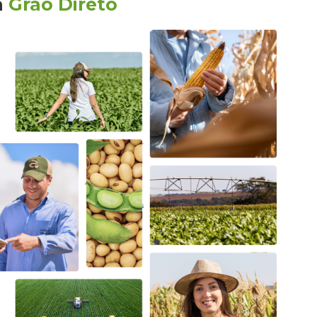
a
Grão Direto