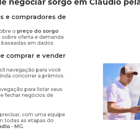
e negociar sorgo em Cláudio
pel
s e compradores de
obre o
preço
do sorgo
s sobre oferta e demanda
as baseadas em dados
de comprar e vender
fácil navegação para você
ainda concorrer a prêmios.
navegação para listar seus
 e fechar negócios de
precisar, com uma equipe
em todas as etapas do
udio
-
MG
.