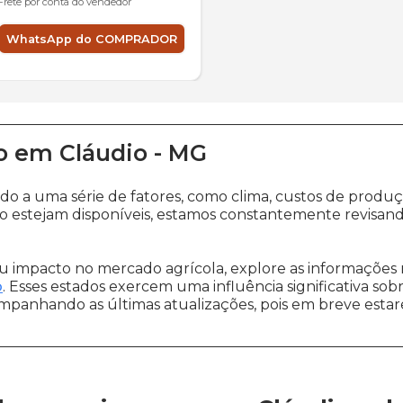
Frete por conta do vendedor
WhatsApp do COMPRADOR
o
em
Cláudio
-
MG
ido a uma série de fatores, como clima, custos de pro
o estejam disponíveis, estamos constantemente revisand
 impacto no mercado agrícola, explore as informações 
o
. Esses estados exercem uma influência significativa sob
ompanhando as últimas atualizações, pois em breve estare