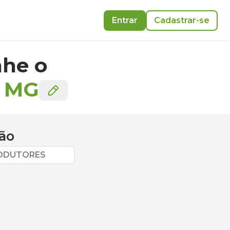
Entrar
Cadastrar-se
he o
-
MG
ão
RODUTORES