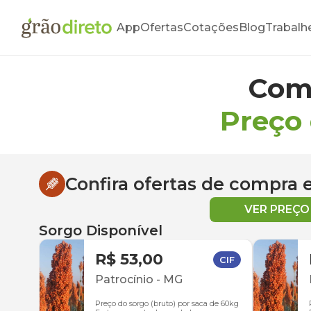
App
Ofertas
Cotações
Blog
Trabalh
Com
Preço
Confira ofertas de compra
VER PREÇ
Sorgo Disponível
R$ 53,00
CIF
Patrocínio
-
MG
Preço do sorgo (bruto) por saca de 60kg