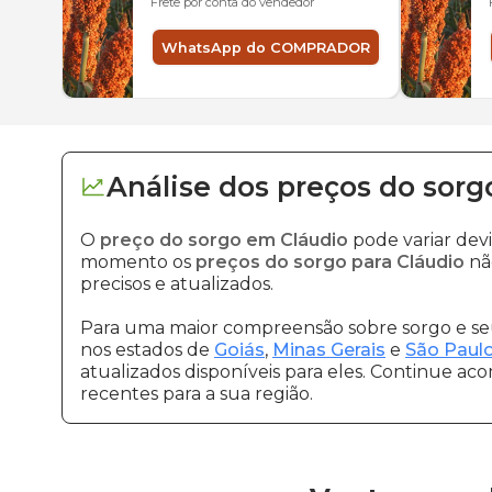
Frete por conta do vendedor
WhatsApp do COMPRADOR
Análise dos
preços
do sorg
O
preço do sorgo em Cláudio
pode variar dev
momento os
preços do sorgo para Cláudio
nã
precisos e atualizados.
Para uma maior compreensão sobre sorgo e seu
nos estados de
Goiás
,
Minas Gerais
e
São Paul
atualizados disponíveis para eles. Continue ac
recentes para a sua região.