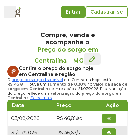
Entrar
Cadastrar-se
Compre, venda e
acompanhe o
Preço do sorgo em
Centralina
-
MG
Confira o
preço do sorgo hoje
em Centralina
e região
O
preço do sorgo disponível
em Centralina hoje
, está
R$ 46,81
. Houve um
aumento de 0,30%
no
valor da saca de
sorgo em Centralina
em relação a 31/07/2026. Essa variação
do preço reflete uma
valorização
do
preço do sorgo em
Centralina
.
Saiba mais!
Data
Preço
Ação
03/08/2026
R$ 46,81/sc
31/07/2026
R$ 46,67/sc