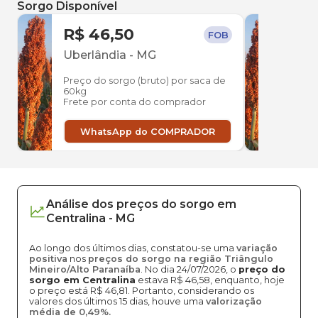
Sorgo Disponível
R$ 46,50
R$ 
FOB
Uberlândia
-
MG
Arag
Preço do sorgo (bruto) por saca de
Preço
60kg
60kg
Frete por conta do comprador
Frete
WhatsApp do COMPRADOR
W
Análise dos
preços
do sorgo
em
Centralina
-
MG
Ao longo dos últimos dias, constatou-se uma
variação
positiva
nos
preços do sorgo na região Triângulo
Mineiro/Alto Paranaíba
. No dia 24/07/2026, o
preço do
sorgo em Centralina
estava R$ 46,58, enquanto, hoje
o preço está R$ 46,81. Portanto, considerando os
valores dos últimos 15 dias, houve uma
valorização
média de 0,49%.