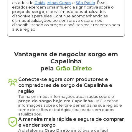
estados de
Goiás
,
Minas Gerais
e
São Paulo
. Esses
estados exercem uma influência significativa sobre o
preço do sorgo
, e possuímos dados atualizados
disponíveis para eles. Continue acompanhando as
últimas atualizações, pois em breve estaremos
disponibilizando os preços e análises mais recentes para
a sua região.
Vantagens de negociar sorgo em
Capelinha
pela
Grão Direto
Conecte-se agora com produtores e
compradores de
sorgo
de
Capelinha
e
região
Tenha em mãos informações atualizadas sobre o
preço
do sorgo
hoje em
Capelinha
-
MG
, acesse
informações sobre oferta e demanda na sua região e
tome decisões estratégicas baseadas em dados
atualizados.
A maneira mais rápida e segura de comprar
e vender
sorgo
A plataforma
Grão Direto
é intuitiva e de fácil