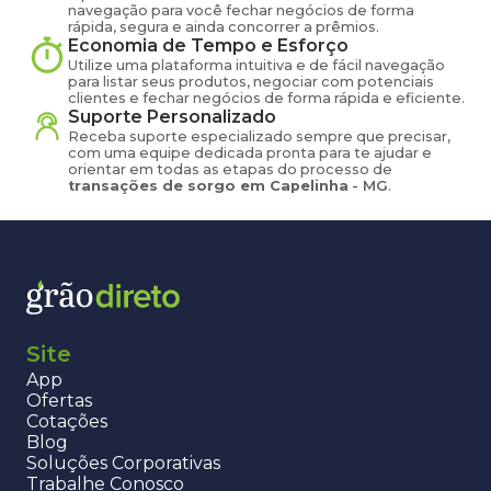
navegação para você fechar negócios de forma
rápida, segura e ainda concorrer a prêmios.
Economia de Tempo e Esforço
Utilize uma plataforma intuitiva e de fácil navegação
para listar seus produtos, negociar com potenciais
clientes e fechar negócios de forma rápida e eficiente.
Suporte Personalizado
Receba suporte especializado sempre que precisar,
com uma equipe dedicada pronta para te ajudar e
orientar em todas as etapas do processo de
transações de
sorgo
em
Capelinha
-
MG
.
Site
App
Ofertas
Cotações
Blog
Soluções Corporativas
Trabalhe Conosco