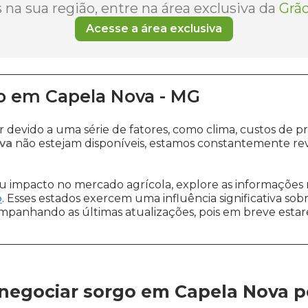
na sua região, entre na área exclusiva da
Grão
Acesse a área exclusiva
o
em
Capela Nova
-
MG
r devido a uma série de fatores, como clima, custos d
va
não estejam disponíveis, estamos constantemente rev
 impacto no mercado agrícola, explore as informações 
o
. Esses estados exercem uma influência significativa sob
ompanhando as últimas atualizações, pois em breve estare
negociar sorgo em Capela Nova
p