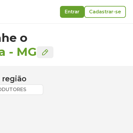
Entrar
Cadastrar-se
he o
a
-
MG
 região
RODUTORES