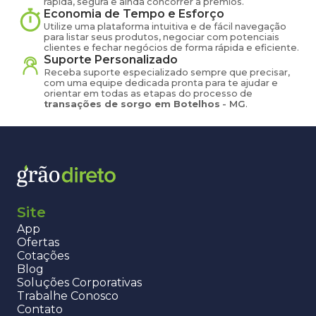
rápida, segura e ainda concorrer a prêmios.
Economia de Tempo e Esforço
Utilize uma plataforma intuitiva e de fácil navegação
para listar seus produtos, negociar com potenciais
clientes e fechar negócios de forma rápida e eficiente.
Suporte Personalizado
Receba suporte especializado sempre que precisar,
com uma equipe dedicada pronta para te ajudar e
orientar em todas as etapas do processo de
transações de
sorgo
em
Botelhos
-
MG
.
Site
App
Ofertas
Cotações
Blog
Soluções Corporativas
Trabalhe Conosco
Contato