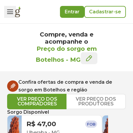
Entrar
Cadastrar-se
Compre, venda e
acompanhe o
Preço do sorgo em
Botelhos
-
MG
Confira ofertas de compra e venda de
sorgo
em
Botelhos
e região
VER PREÇO DOS
VER PREÇO DOS
COMPRADORES
PRODUTORES
Sorgo Disponível
R$ 47,00
R$ 
FOB
Uberaba
-
MG
Conc