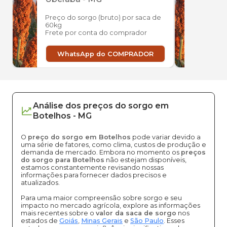
Preço do sorgo (bruto) por saca de
Preço
60kg
60kg
Frete por conta do comprador
Frete
WhatsApp do COMPRADOR
W
Análise dos
preços
do sorgo
em
Botelhos
-
MG
O
preço do sorgo em Botelhos
pode variar devido a
uma série de fatores, como clima, custos de produção e
demanda de mercado. Embora no momento os
preços
do sorgo para Botelhos
não estejam disponíveis,
estamos constantemente revisando nossas
informações para fornecer dados precisos e
atualizados.
Para uma maior compreensão sobre sorgo e seu
impacto no mercado agrícola, explore as informações
mais recentes sobre o
valor da saca de sorgo
nos
estados de
Goiás
,
Minas Gerais
e
São Paulo
. Esses