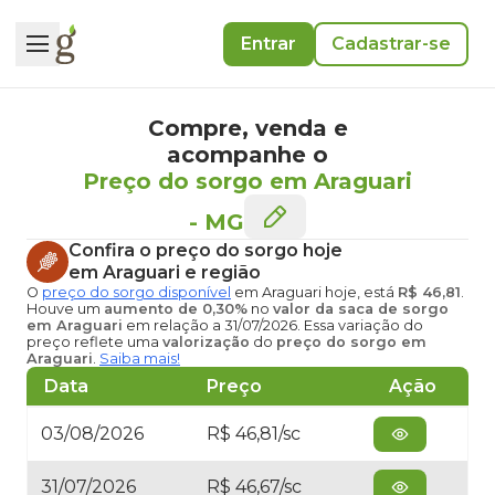
Entrar
Cadastrar-se
Compre, venda e
acompanhe o
Preço do sorgo em Araguari
-
MG
Confira o
preço do sorgo hoje
em Araguari
e região
O
preço do sorgo disponível
em Araguari hoje
, está
R$ 46,81
.
Houve um
aumento de 0,30%
no
valor da saca de sorgo
em Araguari
em relação a 31/07/2026. Essa variação do
preço reflete uma
valorização
do
preço do sorgo em
Araguari
.
Saiba mais!
Data
Preço
Ação
03/08/2026
R$ 46,81/sc
31/07/2026
R$ 46,67/sc