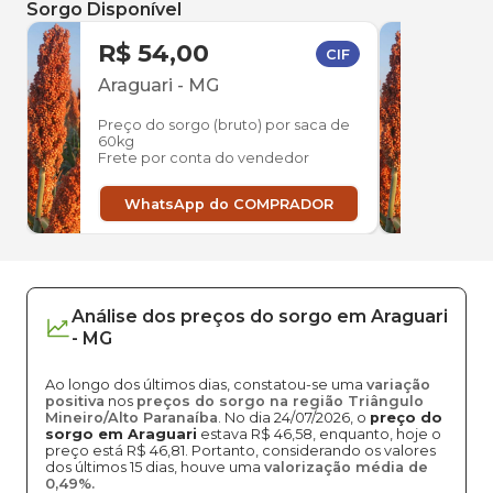
Sorgo Disponível
R$ 54,00
R$ 
CIF
Araguari
-
MG
Uber
Preço do sorgo (bruto) por saca de
Preço
60kg
60kg
Frete por conta do vendedor
Frete
WhatsApp do COMPRADOR
W
Análise dos
preços
do sorgo
em
Araguari
-
MG
Ao longo dos últimos dias, constatou-se uma
variação
positiva
nos
preços do sorgo na região Triângulo
Mineiro/Alto Paranaíba
. No dia 24/07/2026, o
preço do
sorgo em Araguari
estava R$ 46,58, enquanto, hoje o
preço está R$ 46,81. Portanto, considerando os valores
dos últimos 15 dias, houve uma
valorização média de
0,49%.