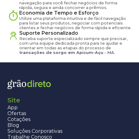
navegação para você fechar negócios de forma
rápida, segura e ainda concorrer a prêmios.
Economia de Tempo e Esforço
Utilize uma plataforma intuitiva e de fácil navegação
para listar seus produtos, negociar com potenciais
clientes e fechar negócios de forma rápida e eficiente.
Suporte Personalizado
Receba suporte especializado sempre que precisar,
com uma equipe dedicada pronta para te ajudar e
orientar em todas as etapas do processo de
transações de
sorgo
em
Apicum-Açu
-
MA
.
Site
App
Ofertas
Cotações
Blog
Soluções Corporativas
Trabalhe Conosco