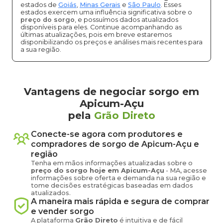
estados de
Goiás
,
Minas Gerais
e
São Paulo
. Esses
estados exercem uma influência significativa sobre o
preço do sorgo
, e possuímos dados atualizados
disponíveis para eles. Continue acompanhando as
últimas atualizações, pois em breve estaremos
disponibilizando os preços e análises mais recentes para
a sua região.
Vantagens de negociar sorgo em
Apicum-Açu
pela
Grão Direto
Conecte-se agora com produtores e
compradores de
sorgo
de
Apicum-Açu
e
região
Tenha em mãos informações atualizadas sobre o
preço
do sorgo
hoje em
Apicum-Açu
-
MA
, acesse
informações sobre oferta e demanda na sua região e
tome decisões estratégicas baseadas em dados
atualizados.
A maneira mais rápida e segura de comprar
e vender
sorgo
A plataforma
Grão Direto
é intuitiva e de fácil