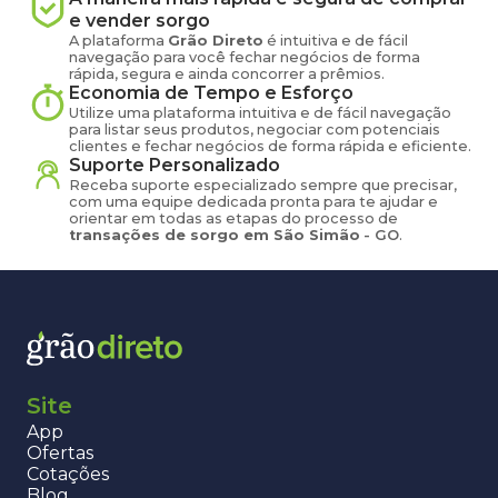
e vender
sorgo
A plataforma
Grão Direto
é intuitiva e de fácil
navegação para você fechar negócios de forma
rápida, segura e ainda concorrer a prêmios.
Economia de Tempo e Esforço
Utilize uma plataforma intuitiva e de fácil navegação
para listar seus produtos, negociar com potenciais
clientes e fechar negócios de forma rápida e eficiente.
Suporte Personalizado
Receba suporte especializado sempre que precisar,
com uma equipe dedicada pronta para te ajudar e
orientar em todas as etapas do processo de
transações de
sorgo
em
São Simão
-
GO
.
Site
App
Ofertas
Cotações
Blog