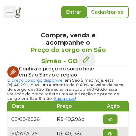
Entrar
Cadastrar-se
Compre, venda e
acompanhe o
Preço do sorgo em São
Simão
-
GO
Confira o
preço do sorgo hoje
em São Simão
e região
O
preço do sorgo disponível
em São Simão hoje
, está
R$ 40,29
. Houve um
aumento de 0,40%
no
valor da saca
de sorgo em São Simão
em relação a 31/07/2026. Essa
variação do preço reflete uma
valorização
do
preço do
sorgo em São Simão
.
Saiba mais!
Data
Preço
Ação
03/08/2026
R$ 40,29/sc
31/07/2026
R$ 40,13/sc