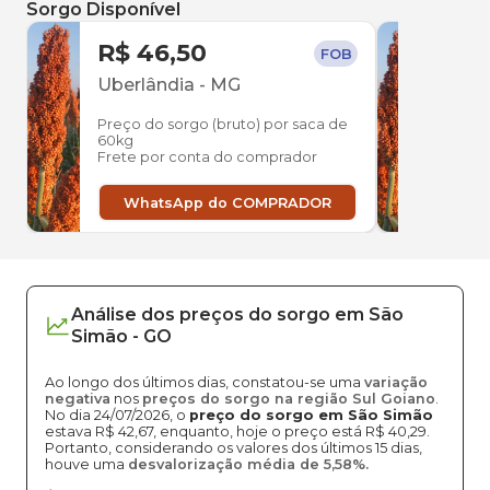
Sorgo Disponível
R$ 46,50
R$ 
FOB
Uberlândia
-
MG
Itum
Preço do sorgo (bruto) por saca de
Preço
60kg
60kg
Frete por conta do comprador
Frete
WhatsApp do COMPRADOR
W
Análise dos
preços
do sorgo
em
São
Simão
-
GO
Ao longo dos últimos dias, constatou-se uma
variação
negativa
nos
preços do sorgo na região Sul Goiano
.
No dia 24/07/2026, o
preço do sorgo em São Simão
estava R$ 42,67, enquanto, hoje o preço está R$ 40,29.
Portanto, considerando os valores dos últimos 15 dias,
houve uma
desvalorização média de 5,58%.