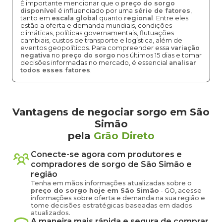
É importante mencionar que o
preço do sorgo
disponível
é influenciado por uma
série de fatores
,
tanto em
escala global
quanto
regional
. Entre eles
estão a oferta e demanda mundiais, condições
climáticas, políticas governamentais, flutuações
cambiais, custos de transporte e logística, além de
eventos geopolíticos. Para compreender essa
variação
negativa
no
preço do sorgo
nos últimos 15 dias e tomar
decisões informadas no mercado, é essencial
analisar
todos esses fatores
.
Vantagens de negociar sorgo em São
Simão
pela
Grão Direto
Conecte-se agora com produtores e
compradores de
sorgo
de
São Simão
e
região
Tenha em mãos informações atualizadas sobre o
preço
do sorgo
hoje em
São Simão
-
GO
, acesse
informações sobre oferta e demanda na sua região e
tome decisões estratégicas baseadas em dados
atualizados.
A maneira mais rápida e segura de comprar