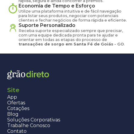
rápida, segura e ainda concorrer a prêmios.
Economia de Tempo e Esforço
Utilize uma plataforma intuitiva e de fácil navegação
para listar seus produtos, negociar com potenciais
clientes e fechar negócios de forma rápida e eficiente.
Suporte Personalizado
Receba suporte especializado sempre que precisar,
com uma equipe dedicada pronta para te ajudar e
orientar em todas as etapas do processo de
transações de
sorgo
em
Santa Fé de Goiás
-
GO
.
Site
App
Ofertas
Cotações
Blog
Soluções Corporativas
Trabalhe Conosco
Contato