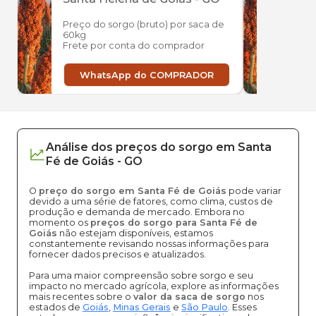
Preço do sorgo (bruto) por saca de
Preço
60kg
60kg
Frete por conta do comprador
Frete
WhatsApp do COMPRADOR
W
Análise dos
preços
do sorgo
em
Santa
Fé de Goiás
-
GO
O
preço do sorgo em Santa Fé de Goiás
pode variar
devido a uma série de fatores, como clima, custos de
produção e demanda de mercado. Embora no
momento os
preços do sorgo para Santa Fé de
Goiás
não estejam disponíveis, estamos
constantemente revisando nossas informações para
fornecer dados precisos e atualizados.
Para uma maior compreensão sobre sorgo e seu
impacto no mercado agrícola, explore as informações
mais recentes sobre o
valor da saca de sorgo
nos
estados de
Goiás
,
Minas Gerais
e
São Paulo
. Esses