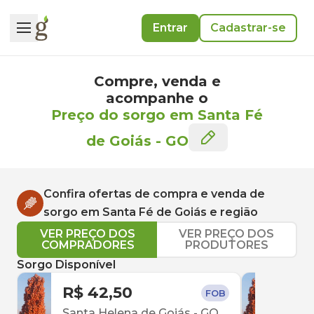
Entrar
Cadastrar-se
Compre, venda e
acompanhe o
Preço do sorgo em Santa Fé
de Goiás
-
GO
Confira ofertas de compra e venda de
sorgo
em
Santa Fé de Goiás
e região
VER PREÇO DOS
VER PREÇO DOS
COMPRADORES
PRODUTORES
Sorgo Disponível
R$ 42,50
R$ 
FOB
Santa Helena de Goiás
-
GO
Inh