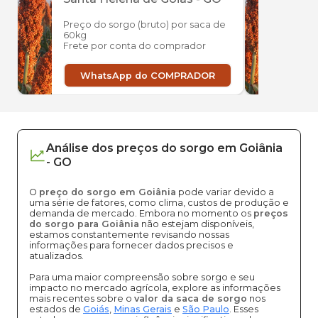
Preço do sorgo (bruto) por saca de
Preço
60kg
60kg
Frete por conta do comprador
Frete
WhatsApp do COMPRADOR
W
Análise dos
preços
do sorgo
em
Goiânia
-
GO
O
preço do sorgo em Goiânia
pode variar devido a
uma série de fatores, como clima, custos de produção e
demanda de mercado. Embora no momento os
preços
do sorgo para Goiânia
não estejam disponíveis,
estamos constantemente revisando nossas
informações para fornecer dados precisos e
atualizados.
Para uma maior compreensão sobre sorgo e seu
impacto no mercado agrícola, explore as informações
mais recentes sobre o
valor da saca de sorgo
nos
estados de
Goiás
,
Minas Gerais
e
São Paulo
. Esses