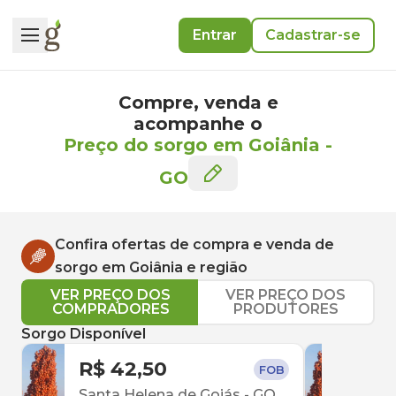
Entrar
Cadastrar-se
Compre, venda e
acompanhe o
Preço do sorgo em Goiânia
-
GO
Confira ofertas de compra e venda de
sorgo
em
Goiânia
e região
VER PREÇO DOS
VER PREÇO DOS
COMPRADORES
PRODUTORES
Sorgo Disponível
R$ 42,50
R$ 
FOB
Santa Helena de Goiás
-
GO
Anáp