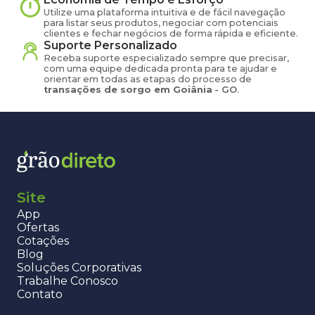
Utilize uma plataforma intuitiva e de fácil navegação
para listar seus produtos, negociar com potenciais
clientes e fechar negócios de forma rápida e eficiente.
Suporte Personalizado
Receba suporte especializado sempre que precisar,
com uma equipe dedicada pronta para te ajudar e
orientar em todas as etapas do processo de
transações de
sorgo
em
Goiânia
-
GO
.
Site
App
Ofertas
Cotações
Blog
Soluções Corporativas
Trabalhe Conosco
Contato