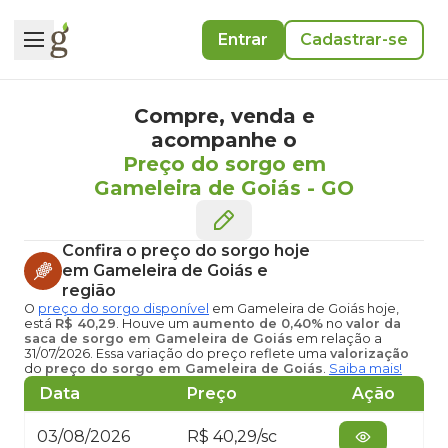
Entrar
Cadastrar-se
Compre, venda e
acompanhe o
Preço do sorgo em
Gameleira de Goiás
-
GO
Confira o
preço do sorgo hoje
em Gameleira de Goiás
e
região
O
preço do sorgo disponível
em Gameleira de Goiás hoje
,
está
R$ 40,29
. Houve um
aumento de 0,40%
no
valor da
saca de sorgo em Gameleira de Goiás
em relação a
31/07/2026. Essa variação do preço reflete uma
valorização
do
preço do sorgo em Gameleira de Goiás
.
Saiba mais!
Data
Preço
Ação
03/08/2026
R$ 40,29/sc