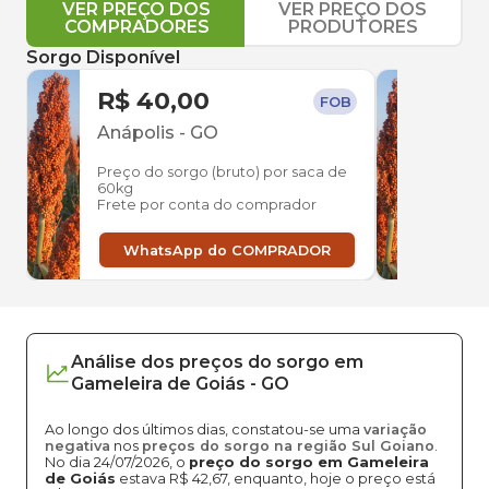
VER PREÇO DOS
VER PREÇO DOS
COMPRADORES
PRODUTORES
Sorgo Disponível
R$ 40,00
R$ 
FOB
Anápolis
-
GO
Inh
Preço do sorgo (bruto) por saca de
Preço
60kg
60kg
Frete por conta do comprador
Frete
WhatsApp do COMPRADOR
W
Análise dos
preços
do sorgo
em
Gameleira de Goiás
-
GO
Ao longo dos últimos dias, constatou-se uma
variação
negativa
nos
preços do sorgo na região Sul Goiano
.
No dia 24/07/2026, o
preço do sorgo em Gameleira
de Goiás
estava R$ 42,67, enquanto, hoje o preço está