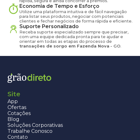
rápida, segura e ainda concorrer a prêmios.
Economia de Tempo e Esforço
Utilize uma plataforma intuitiva e de fácil navegação
para listar seus produtos, negociar com potenciais
clientes e fechar negócios de forma rápida e eficiente.
Suporte Personalizado
Receba suporte especializado sempre que precisar,
com uma equipe dedicada pronta para te ajudar e
orientar em todas as etapas do processo de
transações de
sorgo
em
Fazenda Nova
-
GO
.
Site
App
Ofertas
Cotações
Blog
Soluções Corporativas
Trabalhe Conosco
Contato