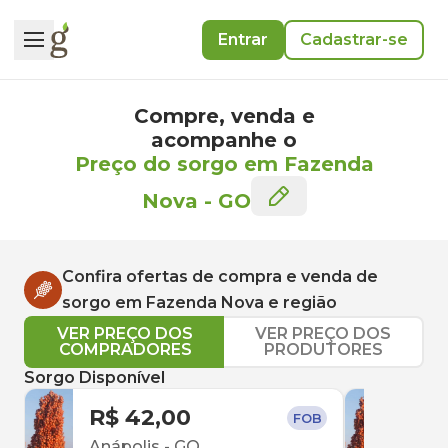
Entrar
Cadastrar-se
Compre, venda e
acompanhe o
Preço do sorgo em Fazenda
Nova
-
GO
Confira ofertas de compra e venda de
sorgo
em
Fazenda Nova
e região
VER PREÇO DOS
VER PREÇO DOS
COMPRADORES
PRODUTORES
Sorgo Disponível
R$ 42,00
R$ 
FOB
Anápolis
-
GO
Inh