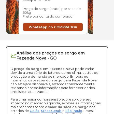
Preço do sorgo (bruto) por saca de
Preço
60kg
60kg
Frete por conta do comprador
Frete
WhatsApp do COMPRADOR
W
Análise dos
preços
do sorgo
em
Fazenda Nova
-
GO
O
preço do sorgo em Fazenda Nova
pode variar
devido a uma série de fatores, como clima, custos de
produção e demanda de mercado. Embora no
momento os
preços do sorgo para Fazenda Nova
não estejam disponíveis, estamos constantemente
revisando nossas informações para fornecer dados
precisos e atualizados.
Para uma maior compreensão sobre sorgo e seu
impacto no mercado agrícola, explore as informações
mais recentes sobre o
valor da saca de sorgo
nos
estados de
Goiás
,
Minas Gerais
e
São Paulo
. Esses