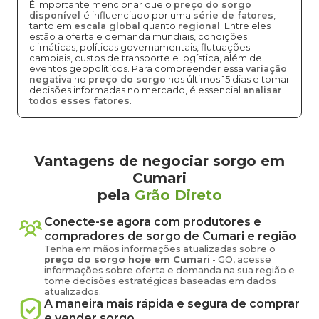
É importante mencionar que o
preço do sorgo
disponível
é influenciado por uma
série de fatores
,
tanto em
escala global
quanto
regional
. Entre eles
estão a oferta e demanda mundiais, condições
climáticas, políticas governamentais, flutuações
cambiais, custos de transporte e logística, além de
eventos geopolíticos. Para compreender essa
variação
negativa
no
preço do sorgo
nos últimos 15 dias e tomar
decisões informadas no mercado, é essencial
analisar
todos esses fatores
.
Vantagens de negociar sorgo em
Cumari
pela
Grão Direto
Conecte-se agora com produtores e
compradores de
sorgo
de
Cumari
e região
Tenha em mãos informações atualizadas sobre o
preço
do sorgo
hoje em
Cumari
-
GO
, acesse
informações sobre oferta e demanda na sua região e
tome decisões estratégicas baseadas em dados
atualizados.
A maneira mais rápida e segura de comprar
e vender
sorgo