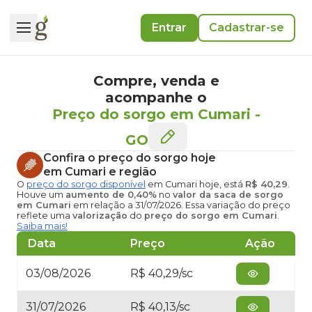
Entrar
Cadastrar-se
Compre, venda e
acompanhe o
Preço do sorgo em Cumari
-
GO
Confira o
preço do sorgo hoje
em Cumari
e região
O
preço do sorgo disponível
em Cumari hoje
, está
R$ 40,29
.
Houve um
aumento de 0,40%
no
valor da saca de sorgo
em Cumari
em relação a 31/07/2026. Essa variação do preço
reflete uma
valorização
do
preço do sorgo em Cumari
.
Saiba mais!
Data
Preço
Ação
03/08/2026
R$ 40,29/sc
31/07/2026
R$ 40,13/sc