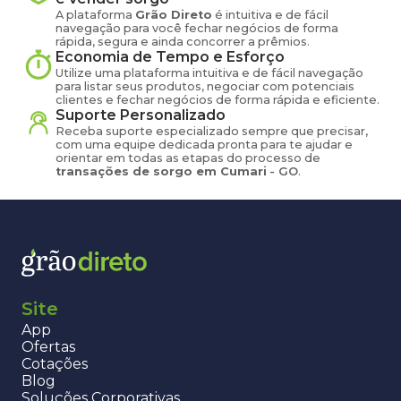
A plataforma
Grão Direto
é intuitiva e de fácil
navegação para você fechar negócios de forma
rápida, segura e ainda concorrer a prêmios.
Economia de Tempo e Esforço
Utilize uma plataforma intuitiva e de fácil navegação
para listar seus produtos, negociar com potenciais
clientes e fechar negócios de forma rápida e eficiente.
Suporte Personalizado
Receba suporte especializado sempre que precisar,
com uma equipe dedicada pronta para te ajudar e
orientar em todas as etapas do processo de
transações de
sorgo
em
Cumari
-
GO
.
Site
App
Ofertas
Cotações
Blog
Soluções Corporativas