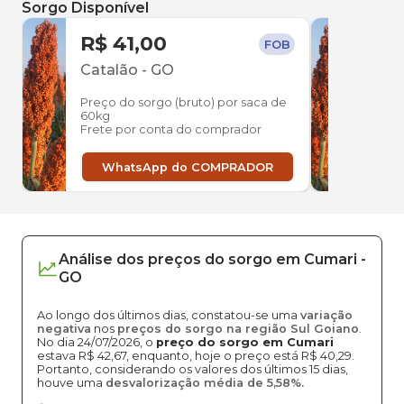
Sorgo Disponível
R$ 41,00
R$ 
FOB
Catalão
-
GO
Uber
Preço do sorgo (bruto) por saca de
Preço
60kg
60kg
Frete por conta do comprador
Frete
WhatsApp do COMPRADOR
W
Análise dos
preços
do sorgo
em
Cumari
-
GO
Ao longo dos últimos dias, constatou-se uma
variação
negativa
nos
preços do sorgo na região Sul Goiano
.
No dia 24/07/2026, o
preço do sorgo em Cumari
estava R$ 42,67, enquanto, hoje o preço está R$ 40,29.
Portanto, considerando os valores dos últimos 15 dias,
houve uma
desvalorização média de 5,58%.