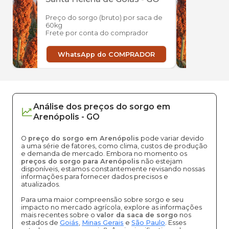
Preço do sorgo (bruto) por saca de
Preço
60kg
60kg
Frete por conta do comprador
Frete
WhatsApp do COMPRADOR
W
Análise dos
preços
do sorgo
em
Arenópolis
-
GO
O
preço do sorgo em Arenópolis
pode variar devido
a uma série de fatores, como clima, custos de produção
e demanda de mercado. Embora no momento os
preços do sorgo para Arenópolis
não estejam
disponíveis, estamos constantemente revisando nossas
informações para fornecer dados precisos e
atualizados.
Para uma maior compreensão sobre sorgo e seu
impacto no mercado agrícola, explore as informações
mais recentes sobre o
valor da saca de sorgo
nos
estados de
Goiás
,
Minas Gerais
e
São Paulo
. Esses