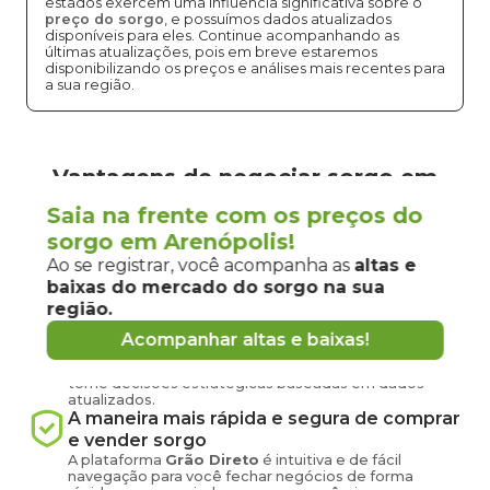
estados exercem uma influência significativa sobre o
preço do sorgo
, e possuímos dados atualizados
disponíveis para eles. Continue acompanhando as
últimas atualizações, pois em breve estaremos
disponibilizando os preços e análises mais recentes para
a sua região.
Vantagens de negociar sorgo em
Arenópolis
Saia na frente com os preços do
pela
Grão Direto
sorgo em Arenópolis!
Ao se registrar, você acompanha as
altas e
Conecte-se agora com produtores e
baixas do mercado
do sorgo
na sua
compradores de
sorgo
de
Arenópolis
e
região.
região
Tenha em mãos informações atualizadas sobre o
Acompanhar altas e baixas!
preço
do sorgo
hoje em
Arenópolis
-
GO
, acesse
informações sobre oferta e demanda na sua região e
tome decisões estratégicas baseadas em dados
atualizados.
A maneira mais rápida e segura de comprar
e vender
sorgo
A plataforma
Grão Direto
é intuitiva e de fácil
navegação para você fechar negócios de forma