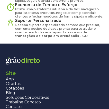
rápida, segura e ainda concorrer a prêmios.
Economia de Tempo e Esforço
Utilize uma plataforma intuitiva e de fácil navegação
para listar seus produtos, negociar com potenciais
clientes e fechar negócios de forma rápida e eficiente.
Suporte Personalizado
Receba suporte especializado sempre que precisar,
com uma equipe dedicada pronta para te ajudar e
orientar em todas as etapas do processo de
transações de
sorgo
em
Arenópolis
-
GO
.
Site
App
Ofertas
Cotações
Blog
Soluções Corporativas
Trabalhe Conosco
Contato