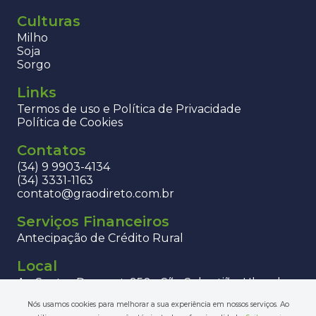
Culturas
Milho
Soja
Sorgo
Links
Termos de uso e Política de Privacidade
Política de Cookies
Contatos
(34) 9 9903-4134
(34) 3331-1163
contato@graodireto.com.br
Serviços Financeiros
Antecipação de Crédito Rural
Local
Av. Santos Dumont, 950 - São Sebastião, Uberaba -
MG, 38060-600
Nós usamos cookies para melhorar a sua experiência em nossos serviços. Ao