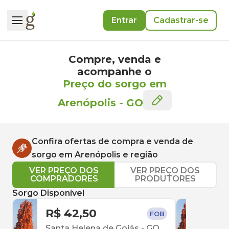
Entrar
Cadastrar-se
Compre, venda e
acompanhe o
Preço do sorgo em
Arenópolis
-
GO
Confira ofertas de compra e venda de
sorgo
em
Arenópolis
e região
VER PREÇO DOS
VER PREÇO DOS
COMPRADORES
PRODUTORES
Sorgo Disponível
R$ 42,50
R$ 
FOB
Santa Helena de Goiás
-
GO
Inh