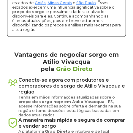
estados de
Goiás
,
Minas Gerais
e
São Paulo
. Esses
estados exercem uma influência significativa sobre o
preço do sorgo
, e possuímos dados atualizados
disponíveis para eles. Continue acompanhando as
últimas atualizações, pois em breve estaremos
disponibilizando os preços e análises mais recentes para
a sua região.
Vantagens de negociar sorgo em
Atilio Vivacqua
pela
Grão Direto
Conecte-se agora com produtores e
compradores de
sorgo
de
Atilio Vivacqua
e
região
Tenha em mãos informações atualizadas sobre o
preço
do sorgo
hoje em
Atilio Vivacqua
-
ES
,
acesse informações sobre oferta e demanda na sua
região e tome decisões estratégicas baseadas em
dados atualizados.
A maneira mais rápida e segura de comprar
e vender
sorgo
A plataforma
Grão Direto
é intuitiva e de fácil