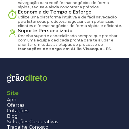
navegação para você fechar negócios de forma
rápida, segura e ainda concorrer a prêmios.
Economia de Tempo e Esforço
Utilize uma plataforma intuitiva e de fácil navegação
para listar seus produtos, negociar com potenciais
clientes e fechar negócios de forma rápida e eficiente.
Suporte Personalizado
Receba suporte especializado sempre que precisar,
com uma equipe dedicada pronta para te ajudar e
orientar em todas as etapas do processo de
transações de
sorgo
em
Atilio Vivacqua
-
ES
.
Site
App
Ofertas
Cotações
Blog
Soluções Corporativas
Trabalhe Conosco