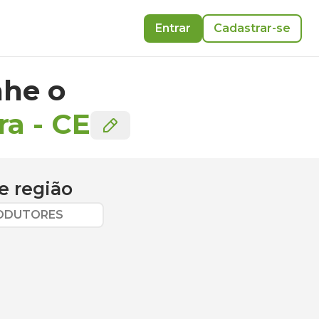
Entrar
Cadastrar-se
he o
ra
-
CE
e região
RODUTORES