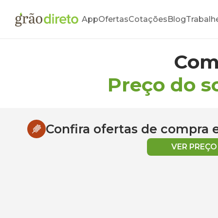
App
Ofertas
Cotações
Blog
Trabalh
Com
Preço do s
Confira ofertas de compra
VER PREÇ