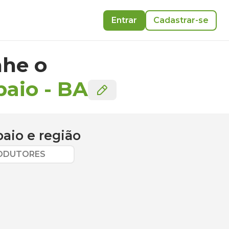
Entrar
Cadastrar-se
he o
paio
-
BA
paio
e região
RODUTORES