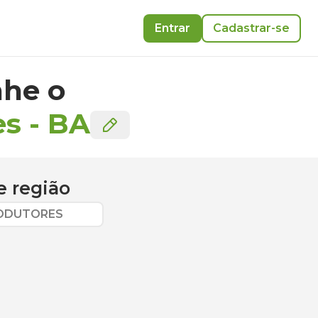
Entrar
Cadastrar-se
he o
es
-
BA
e região
RODUTORES