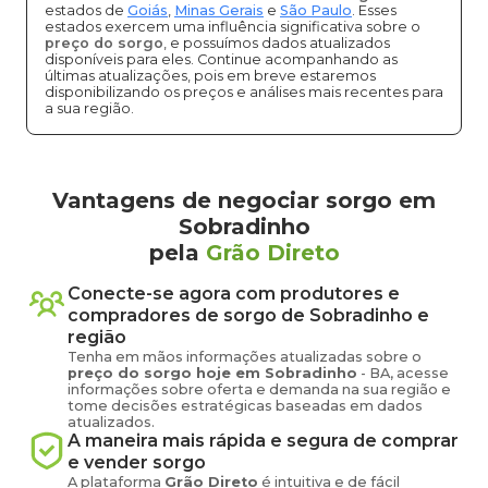
estados de
Goiás
,
Minas Gerais
e
São Paulo
. Esses
estados exercem uma influência significativa sobre o
preço do sorgo
, e possuímos dados atualizados
disponíveis para eles. Continue acompanhando as
últimas atualizações, pois em breve estaremos
disponibilizando os preços e análises mais recentes para
a sua região.
Vantagens de negociar sorgo em
Sobradinho
pela
Grão Direto
Conecte-se agora com produtores e
compradores de
sorgo
de
Sobradinho
e
região
Tenha em mãos informações atualizadas sobre o
preço
do sorgo
hoje em
Sobradinho
-
BA
, acesse
informações sobre oferta e demanda na sua região e
tome decisões estratégicas baseadas em dados
atualizados.
A maneira mais rápida e segura de comprar
e vender
sorgo
A plataforma
Grão Direto
é intuitiva e de fácil