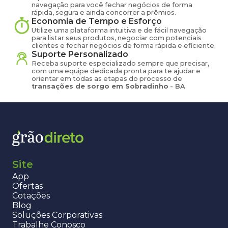
navegação para você fechar negócios de forma
rápida, segura e ainda concorrer a prêmios.
Economia de Tempo e Esforço
Utilize uma plataforma intuitiva e de fácil navegação
para listar seus produtos, negociar com potenciais
clientes e fechar negócios de forma rápida e eficiente.
Suporte Personalizado
Receba suporte especializado sempre que precisar,
com uma equipe dedicada pronta para te ajudar e
orientar em todas as etapas do processo de
transações de
sorgo
em
Sobradinho
-
BA
.
Site
App
Ofertas
Cotações
Blog
Soluções Corporativas
Trabalhe Conosco