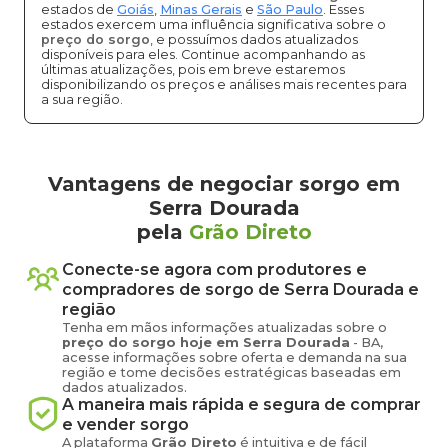
estados de
Goiás
,
Minas Gerais
e
São Paulo
. Esses
estados exercem uma influência significativa sobre o
preço do sorgo
, e possuímos dados atualizados
disponíveis para eles. Continue acompanhando as
últimas atualizações, pois em breve estaremos
disponibilizando os preços e análises mais recentes para
a sua região.
Vantagens de negociar sorgo em
Serra Dourada
pela
Grão Direto
Conecte-se agora com produtores e
compradores de
sorgo
de
Serra Dourada
e
região
Tenha em mãos informações atualizadas sobre o
preço
do sorgo
hoje em
Serra Dourada
-
BA
,
acesse informações sobre oferta e demanda na sua
região e tome decisões estratégicas baseadas em
dados atualizados.
A maneira mais rápida e segura de comprar
e vender
sorgo
A plataforma
Grão Direto
é intuitiva e de fácil