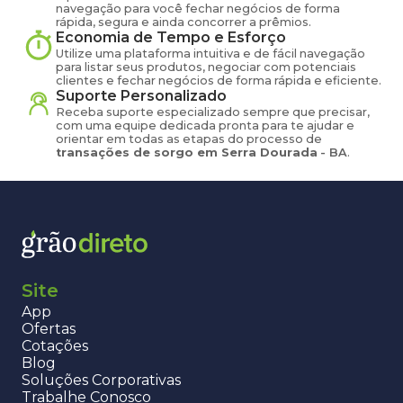
navegação para você fechar negócios de forma
rápida, segura e ainda concorrer a prêmios.
Economia de Tempo e Esforço
Utilize uma plataforma intuitiva e de fácil navegação
para listar seus produtos, negociar com potenciais
clientes e fechar negócios de forma rápida e eficiente.
Suporte Personalizado
Receba suporte especializado sempre que precisar,
com uma equipe dedicada pronta para te ajudar e
orientar em todas as etapas do processo de
transações de
sorgo
em
Serra Dourada
-
BA
.
Site
App
Ofertas
Cotações
Blog
Soluções Corporativas
Trabalhe Conosco