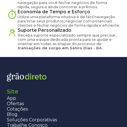
navegação para você fechar negócios de forma
rápida, segura e ainda concorrer a prêmios.
Economia de Tempo e Esforço
Utilize uma plataforma intuitiva e de fácil navegação
para listar seus produtos, negociar com potenciais
clientes e fechar negócios de forma rápida e eficiente.
Suporte Personalizado
Receba suporte especializado sempre que precisar,
com uma equipe dedicada pronta para te ajudar e
orientar em todas as etapas do processo de
transações de
sorgo
em
Sátiro Dias
-
BA
.
Site
App
Ofertas
Cotações
Blog
Soluções Corporativas
Trabalhe Conosco