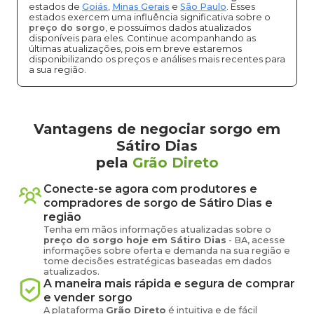
estados de
Goiás
,
Minas Gerais
e
São Paulo
. Esses
estados exercem uma influência significativa sobre o
preço do sorgo
, e possuímos dados atualizados
disponíveis para eles. Continue acompanhando as
últimas atualizações, pois em breve estaremos
disponibilizando os preços e análises mais recentes para
a sua região.
Vantagens de negociar sorgo em
Sátiro Dias
pela
Grão Direto
Conecte-se agora com produtores e
compradores de
sorgo
de
Sátiro Dias
e
região
Tenha em mãos informações atualizadas sobre o
preço
do sorgo
hoje em
Sátiro Dias
-
BA
, acesse
informações sobre oferta e demanda na sua região e
tome decisões estratégicas baseadas em dados
atualizados.
A maneira mais rápida e segura de comprar
e vender
sorgo
A plataforma
Grão Direto
é intuitiva e de fácil