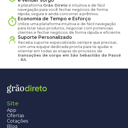
e vender
sorgo
A plataforma
Grão Direto
é intuitiva e de fácil
navegação para você fechar negócios de forma
rápida, segura e ainda concorrer a prêmios.
Economia de Tempo e Esforço
Utilize uma plataforma intuitiva e de fácil navegação
para listar seus produtos, negociar com potenciais
clientes e fechar negócios de forma rápida e eficiente.
Suporte Personalizado
Receba suporte especializado sempre que precisar,
com uma equipe dedicada pronta para te ajudar e
orientar em todas as etapas do processo de
transações de
sorgo
em
São Sebastião do Passé
-
BA
.
Site
App
Ofertas
Cotações
Blog