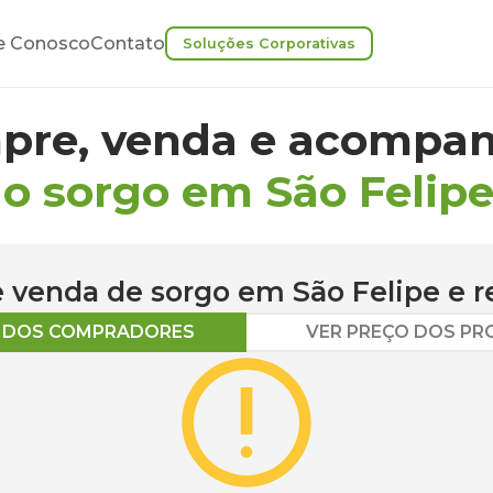
e Conosco
Contato
Soluções Corporativas
pre, venda e acompan
o sorgo em São Felip
 e venda de
sorgo
em
São Felipe
e r
O DOS COMPRADORES
VER PREÇO DOS P