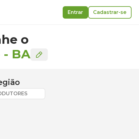
Entrar
Cadastrar-se
he o
e
-
BA
egião
RODUTORES