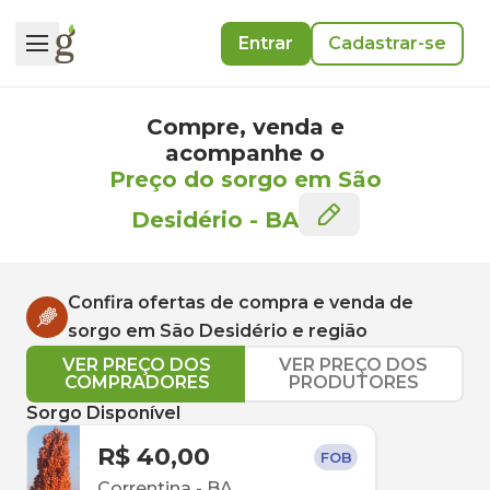
Entrar
Cadastrar-se
Compre, venda e
acompanhe o
Preço do sorgo em São
Desidério
-
BA
Confira ofertas de compra e venda de
sorgo
em
São Desidério
e região
VER PREÇO DOS
VER PREÇO DOS
COMPRADORES
PRODUTORES
Sorgo Disponível
R$ 40,00
FOB
Correntina
-
BA