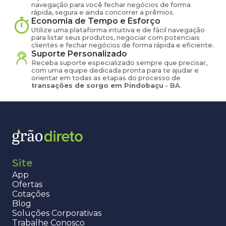
navegação para você fechar negócios de forma
rápida, segura e ainda concorrer a prêmios.
Economia de Tempo e Esforço
Utilize uma plataforma intuitiva e de fácil navegação
para listar seus produtos, negociar com potenciais
clientes e fechar negócios de forma rápida e eficiente.
Suporte Personalizado
Receba suporte especializado sempre que precisar,
com uma equipe dedicada pronta para te ajudar e
orientar em todas as etapas do processo de
transações de
sorgo
em
Pindobaçu
-
BA
.
Site
App
Ofertas
Cotações
Blog
Soluções Corporativas
Trabalhe Conosco