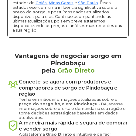
estados de
Goiás
,
Minas Gerais
e
São Paulo
. Esses
estados exercem uma influência significativa sobre o
preço do sorgo
, e possuímos dados atualizados
disponíveis para eles. Continue acompanhando as
últimas atualizações, pois em breve estaremos
disponibilizando os preços e análises mais recentes para
a sua região.
Vantagens de negociar sorgo em
Pindobaçu
pela
Grão Direto
Conecte-se agora com produtores e
compradores de
sorgo
de
Pindobaçu
e
região
Tenha em mãos informações atualizadas sobre o
preço
do sorgo
hoje em
Pindobaçu
-
BA
, acesse
informações sobre oferta e demanda na sua região e
tome decisões estratégicas baseadas em dados
atualizados.
A maneira mais rápida e segura de comprar
e vender
sorgo
A plataforma
Grão Direto
é intuitiva e de fácil