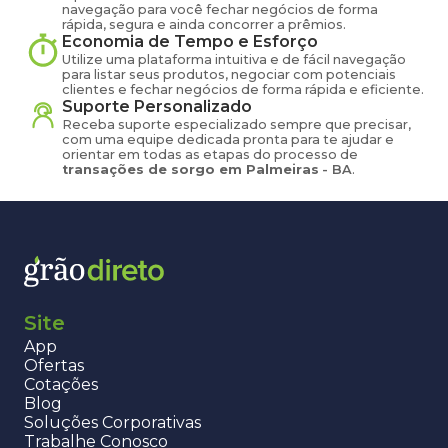
navegação para você fechar negócios de forma
rápida, segura e ainda concorrer a prêmios.
Economia de Tempo e Esforço
Utilize uma plataforma intuitiva e de fácil navegação
para listar seus produtos, negociar com potenciais
clientes e fechar negócios de forma rápida e eficiente.
Suporte Personalizado
Receba suporte especializado sempre que precisar,
com uma equipe dedicada pronta para te ajudar e
orientar em todas as etapas do processo de
transações de
sorgo
em
Palmeiras
-
BA
.
Site
App
Ofertas
Cotações
Blog
Soluções Corporativas
Trabalhe Conosco