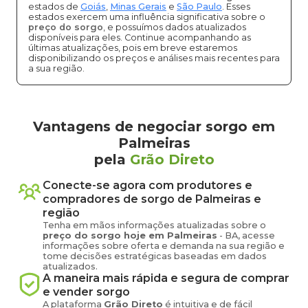
estados de
Goiás
,
Minas Gerais
e
São Paulo
. Esses
estados exercem uma influência significativa sobre o
preço do sorgo
, e possuímos dados atualizados
disponíveis para eles. Continue acompanhando as
últimas atualizações, pois em breve estaremos
disponibilizando os preços e análises mais recentes para
a sua região.
Vantagens de negociar sorgo em
Palmeiras
pela
Grão Direto
Conecte-se agora com produtores e
compradores de
sorgo
de
Palmeiras
e
região
Tenha em mãos informações atualizadas sobre o
preço
do sorgo
hoje em
Palmeiras
-
BA
, acesse
informações sobre oferta e demanda na sua região e
tome decisões estratégicas baseadas em dados
atualizados.
A maneira mais rápida e segura de comprar
e vender
sorgo
A plataforma
Grão Direto
é intuitiva e de fácil