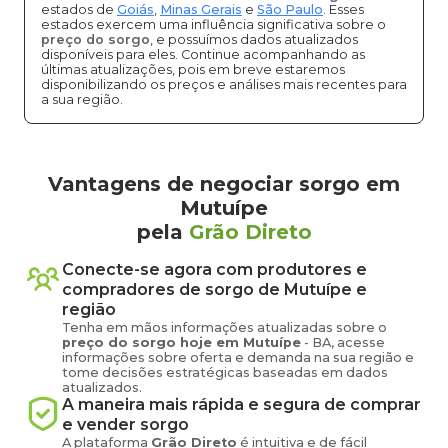
estados de
Goiás
,
Minas Gerais
e
São Paulo
. Esses
estados exercem uma influência significativa sobre o
preço do sorgo
, e possuímos dados atualizados
disponíveis para eles. Continue acompanhando as
últimas atualizações, pois em breve estaremos
disponibilizando os preços e análises mais recentes para
a sua região.
Vantagens de negociar sorgo em
Mutuípe
pela
Grão Direto
Conecte-se agora com produtores e
compradores de
sorgo
de
Mutuípe
e
região
Tenha em mãos informações atualizadas sobre o
preço
do sorgo
hoje em
Mutuípe
-
BA
, acesse
informações sobre oferta e demanda na sua região e
tome decisões estratégicas baseadas em dados
atualizados.
A maneira mais rápida e segura de comprar
e vender
sorgo
A plataforma
Grão Direto
é intuitiva e de fácil