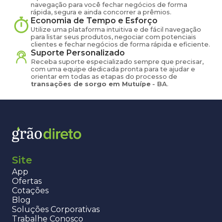
navegação para você fechar negócios de forma
rápida, segura e ainda concorrer a prêmios.
Economia de Tempo e Esforço
Utilize uma plataforma intuitiva e de fácil navegação
para listar seus produtos, negociar com potenciais
clientes e fechar negócios de forma rápida e eficiente.
Suporte Personalizado
Receba suporte especializado sempre que precisar,
com uma equipe dedicada pronta para te ajudar e
orientar em todas as etapas do processo de
transações de
sorgo
em
Mutuípe
-
BA
.
Site
App
Ofertas
Cotações
Blog
Soluções Corporativas
Trabalhe Conosco