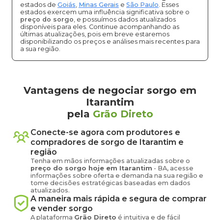
estados de
Goiás
,
Minas Gerais
e
São Paulo
. Esses
estados exercem uma influência significativa sobre o
preço do sorgo
, e possuímos dados atualizados
disponíveis para eles. Continue acompanhando as
últimas atualizações, pois em breve estaremos
disponibilizando os preços e análises mais recentes para
a sua região.
Vantagens de negociar sorgo em
Itarantim
pela
Grão Direto
Conecte-se agora com produtores e
compradores de
sorgo
de
Itarantim
e
região
Tenha em mãos informações atualizadas sobre o
preço
do sorgo
hoje em
Itarantim
-
BA
, acesse
informações sobre oferta e demanda na sua região e
tome decisões estratégicas baseadas em dados
atualizados.
A maneira mais rápida e segura de comprar
e vender
sorgo
A plataforma
Grão Direto
é intuitiva e de fácil