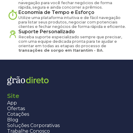
navegação para você fechar negócios de forma
rápida, segura e ainda concorrer a prêmios.
Economia de Tempo e Esforço
Utilize uma plataforma intuitiva e de fácil navegação
para listar seus produtos, negociar com potenciais
clientes e fechar negócios de forma rápida e eficiente.
Suporte Personalizado
Receba suporte especializado sempre que precisar,
com uma equipe dedicada pronta para te ajudar e
orientar em todas as etapas do processo de
transações de
sorgo
em
Itarantim
-
BA
.
Site
App
Ofertas
Cotações
Blog
Soluções Corporativas
Trabalhe Conosco