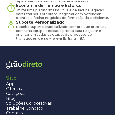
rápida, segura e ainda concorrer a prêmios.
Economia de Tempo e Esforço
Utilize uma plataforma intuitiva e de fácil navegação
para listar seus produtos, negociar com potenciais
clientes e fechar negócios de forma rápida e eficiente.
Suporte Personalizado
Receba suporte especializado sempre que precisar,
com uma equipe dedicada pronta para te ajudar e
orientar em todas as etapas do processo de
transações de
sorgo
em
Ibitiara
-
BA
.
Site
App
Ofertas
Cotações
Blog
Soluções Corporativas
Trabalhe Conosco
Contato